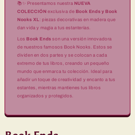
📚✨ Presentamos nuestra
NUEVA
COLECCIÓN
exclusiva de
Book Ends y Book
Nooks XL
: piezas decorativas en madera que
dan vida y magia a tus estanterías.
Los
Book Ends
son una versión innovadora
de nuestros famosos Book Nooks. Estos se
dividen en dos partes y se colocan a cada
extremo de tus libros, creando un pequeño
mundo que enmarca tu colección. Ideal para
añadir un toque de creatividad y encanto a tus
estantes, mientras mantienes tus libros
organizados y protegidos.