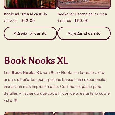
Bookend: Tren al castillo
Bookend: Escena del crimen
Precio
Precio
$62.00
Precio
Precio
$50.00
$112.00
$100.00
habitual
de
habitual
de
oferta
oferta
Agregar al carrito
Agregar al carrito
Book Nooks XL
Los
Book Nooks XL
son Book Nooks en formato extra
ancho, diseñados para quienes buscan una experiencia
visual aún más impresionante. Con más espacio para
detalles y haciendo que cada rincón de tu estantería cobre
vida. 🌟