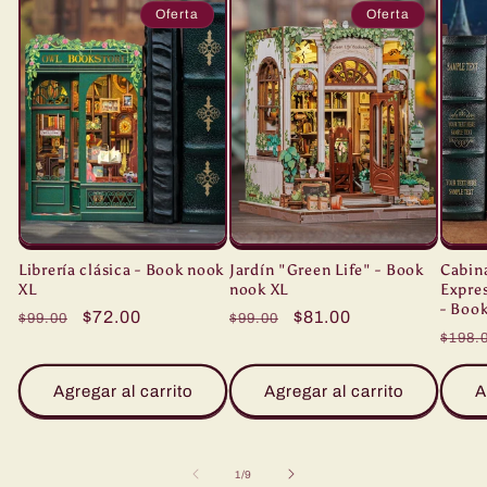
Oferta
Oferta
Librería clásica - Book nook
Jardín "Green Life" - Book
Cabina
XL
nook XL
Expres
- Boo
Precio
Precio
$72.00
Precio
Precio
$81.00
$99.00
$99.00
Prec
$198.
habitual
de
habitual
de
habit
oferta
oferta
Agregar al carrito
Agregar al carrito
A
de
1
/
9