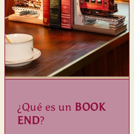
¿Qué es un
BOOK
END
?